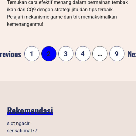
Temukan cara efektif menang dalam permainan tembak
ikan dari CQ9 dengan strategi jitu dan tips terbaik.
Pelajari mekanisme game dan trik memaksimalkan
kemenanganmu!
revious
Ne
1
2
3
4
…
9
Rekomendasi
slot ngacir
sensational77