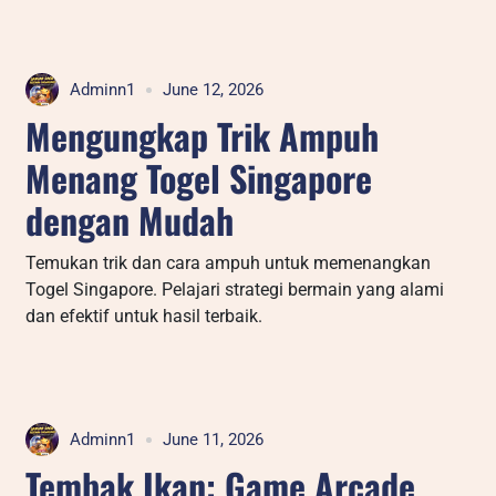
Adminn1
June 12, 2026
Mengungkap Trik Ampuh
Menang Togel Singapore
dengan Mudah
Temukan trik dan cara ampuh untuk memenangkan
Togel Singapore. Pelajari strategi bermain yang alami
dan efektif untuk hasil terbaik.
Adminn1
June 11, 2026
Tembak Ikan: Game Arcade