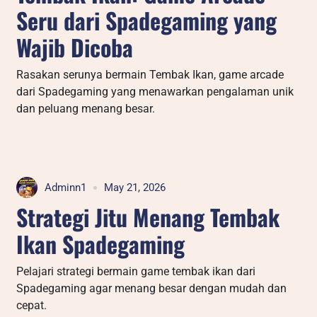
Seru dari Spadegaming yang
Wajib Dicoba
Rasakan serunya bermain Tembak Ikan, game arcade
dari Spadegaming yang menawarkan pengalaman unik
dan peluang menang besar.
Adminn1
May 21, 2026
Strategi Jitu Menang Tembak
Ikan Spadegaming
Pelajari strategi bermain game tembak ikan dari
Spadegaming agar menang besar dengan mudah dan
cepat.