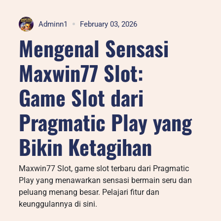
Adminn1
February 03, 2026
Mengenal Sensasi
Maxwin77 Slot:
Game Slot dari
Pragmatic Play yang
Bikin Ketagihan
Maxwin77 Slot, game slot terbaru dari Pragmatic
Play yang menawarkan sensasi bermain seru dan
peluang menang besar. Pelajari fitur dan
keunggulannya di sini.