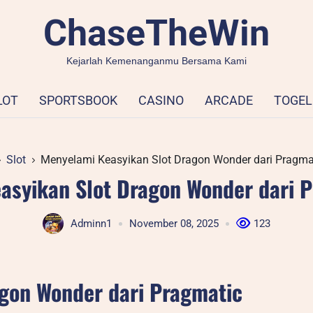
ChaseTheWin
Kejarlah Kemenanganmu Bersama Kami
LOT
SPORTSBOOK
CASINO
ARCADE
TOGEL
Slot
Menyelami Keasyikan Slot Dragon Wonder dari Pragma
asyikan Slot Dragon Wonder dari P
Adminn1
November 08, 2025
123
gon Wonder dari Pragmatic