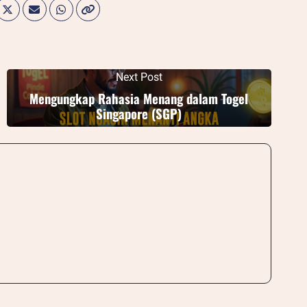
Next Post
Mengungkap Rahasia Menang dalam Togel
Singapore (SGP)