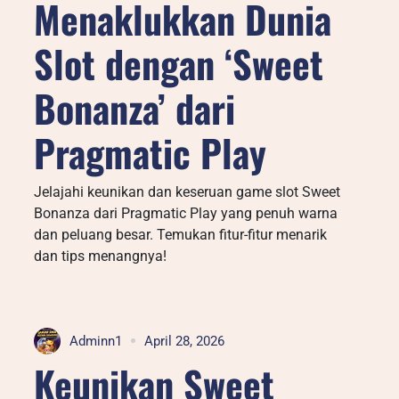
Menaklukkan Dunia
Slot dengan ‘Sweet
Bonanza’ dari
Pragmatic Play
Jelajahi keunikan dan keseruan game slot Sweet
Bonanza dari Pragmatic Play yang penuh warna
dan peluang besar. Temukan fitur-fitur menarik
dan tips menangnya!
Adminn1
April 28, 2026
Keunikan Sweet