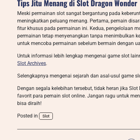
Tips Jitu Menang di Slot Dragon Wonder
Meski permainan slot sangat bergantung pada keberun
meningkatkan peluang menang. Pertama, pemain disar
fitur khusus pada permainan ini. Kedua, pengelolaan m
permainan tetap menyenangkan tanpa menimbulkan ke
untuk mencoba permainan sebelum bermain dengan uang
Untuk informasi lebih lengkap mengenai game slot lai
Slot Archives
.
Selengkapnya mengenai sejarah dan asal-usul game slot
Dengan segala kelebihan tersebut, tidak heran jika Slo
favorit para pemain slot online. Jangan ragu untuk m
bisa diraih!
Posted in
Slot