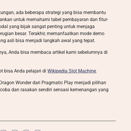
tungan, ada beberapa strategi yang bisa membantu
ankan untuk memahami tabel pembayaran dan fitur-
odal yang bijak sangat penting untuk menjaga
rugian besar. Terakhir, memanfaatkan mode demo
 asli bisa menjadi langkah awal yang tepat.
nnya, Anda bisa membaca artikel kami sebelumnya di
 bisa Anda pelajari di
Wikipedia Slot Machine
.
t Dragon Wonder dari Pragmatic Play menjadi pilihan
encoba dan rasakan sendiri sensasi kemenangan yang