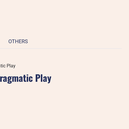
OTHERS
tic Play
ragmatic Play