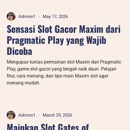
Adminn1
May 17, 2026
Sensasi Slot Gacor Maxim dari
Pragmatic Play yang Wajib
Dicoba
Mengupas tuntas permainan slot Maxim dari Pragmatic
Play, game slot gacor yang tengah naik daun. Pelajari
fitur, cara menang, dan tips main Maxim slot agar
menang mudah.
Adminn1
March 29, 2026
Mainkan Slot Gates of