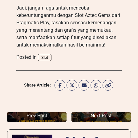
Jadi, jangan ragu untuk mencoba
keberuntunganmu dengan Slot Aztec Gems dari
Pragmatic Play, rasakan sensasi kemenangan
yang menantang dan grafis yang memukau,
serta manfaatkan setiap fitur yang disediakan
untuk memaksimalkan hasil bermainmu!
Posted in
Slot
Share Article:
Prev Post
Next Post