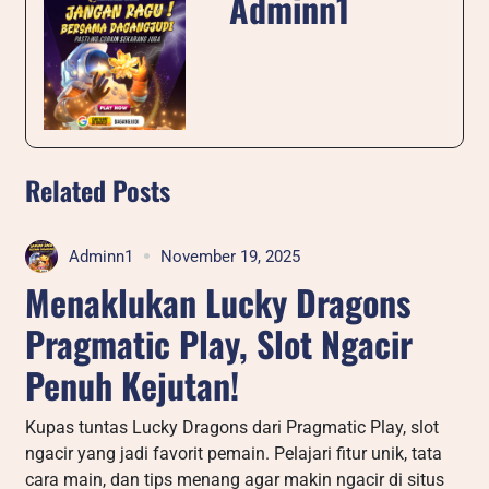
Adminn1
Related Posts
Adminn1
November 19, 2025
Menaklukan Lucky Dragons
Pragmatic Play, Slot Ngacir
Penuh Kejutan!
Kupas tuntas Lucky Dragons dari Pragmatic Play, slot
ngacir yang jadi favorit pemain. Pelajari fitur unik, tata
cara main, dan tips menang agar makin ngacir di situs