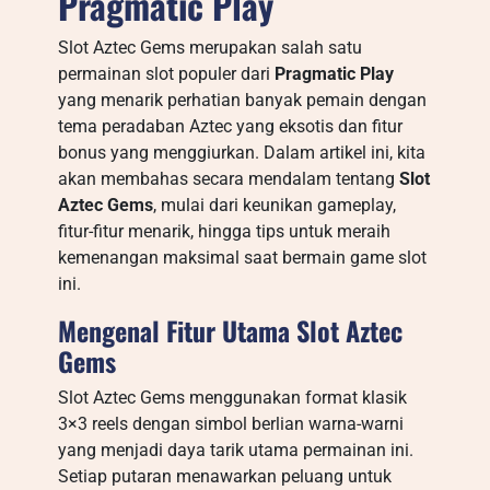
Pragmatic Play
Slot Aztec Gems merupakan salah satu
permainan slot populer dari
Pragmatic Play
yang menarik perhatian banyak pemain dengan
tema peradaban Aztec yang eksotis dan fitur
bonus yang menggiurkan. Dalam artikel ini, kita
akan membahas secara mendalam tentang
Slot
Aztec Gems
, mulai dari keunikan gameplay,
fitur-fitur menarik, hingga tips untuk meraih
kemenangan maksimal saat bermain game slot
ini.
Mengenal Fitur Utama Slot Aztec
Gems
Slot Aztec Gems menggunakan format klasik
3×3 reels dengan simbol berlian warna-warni
yang menjadi daya tarik utama permainan ini.
Setiap putaran menawarkan peluang untuk