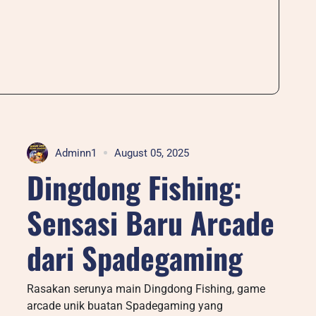
Adminn1
August 05, 2025
Dingdong Fishing:
Sensasi Baru Arcade
dari Spadegaming
Rasakan serunya main Dingdong Fishing, game
arcade unik buatan Spadegaming yang