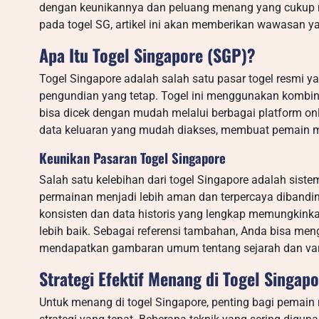
dengan keunikannya dan peluang menang yang cukup m
pada togel SG, artikel ini akan memberikan wawasan 
Apa Itu Togel Singapore (SGP)?
Togel Singapore adalah salah satu pasar togel resmi y
pengundian yang tetap. Togel ini menggunakan kombina
bisa dicek dengan mudah melalui berbagai platform onl
data keluaran yang mudah diakses, membuat pemain m
Keunikan Pasaran Togel Singapore
Salah satu kelebihan dari togel Singapore adalah sist
permainan menjadi lebih aman dan terpercaya dibandin
konsisten dan data historis yang lengkap memungkink
lebih baik. Sebagai referensi tambahan, Anda bisa m
mendapatkan gambaran umum tentang sejarah dan varia
Strategi Efektif Menang di Togel Singap
Untuk menang di togel Singapore, penting bagi pema