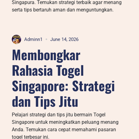
Singapura. Temukan strategi terbaik agar menang
serta tips bertaruh aman dan menguntungkan.
Adminn1
June 14, 2026
Membongkar
Rahasia Togel
Singapore: Strategi
dan Tips Jitu
Pelajari strategi dan tips jitu bermain Togel
Singapore untuk meningkatkan peluang menang
Anda. Temukan cara cepat memahami pasaran
togel terbesar ini.