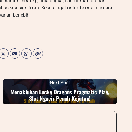
emahami strategi, pola angka, dan format taruhan
secara signifikan. Selalu ingat untuk bermain secara
anan berlebih.
Next Post
Menaklukan Lucky Dragons Pragmatic Play,
Slot Ngacir Penuh Kejutan!