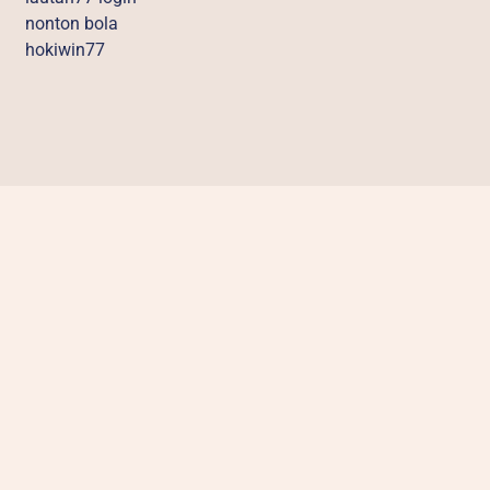
nonton bola
hokiwin77