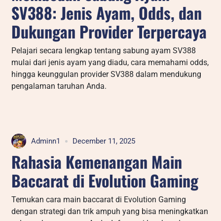
SV388: Jenis Ayam, Odds, dan
Dukungan Provider Terpercaya
Pelajari secara lengkap tentang sabung ayam SV388
mulai dari jenis ayam yang diadu, cara memahami odds,
hingga keunggulan provider SV388 dalam mendukung
pengalaman taruhan Anda.
Adminn1
December 11, 2025
Rahasia Kemenangan Main
Baccarat di Evolution Gaming
Temukan cara main baccarat di Evolution Gaming
dengan strategi dan trik ampuh yang bisa meningkatkan