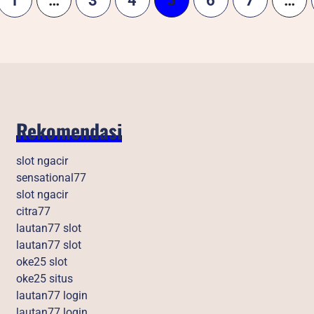
1
…
3
4
5
6
7
…
Rekomendasi
slot ngacir
sensational77
slot ngacir
citra77
lautan77 slot
lautan77 slot
oke25 slot
oke25 situs
lautan77 login
lautan77 login