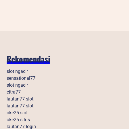
Rekomendasi
slot ngacir
sensational77
slot ngacir
citra77
lautan77 slot
lautan77 slot
oke25 slot
oke25 situs
lautan77 login