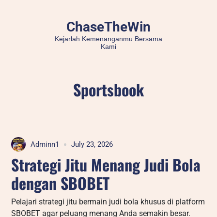
Skip
to
ChaseTheWin
content
Kejarlah Kemenanganmu Bersama
Kami
Sportsbook
Adminn1
July 23, 2026
Strategi Jitu Menang Judi Bola
dengan SBOBET
Pelajari strategi jitu bermain judi bola khusus di platform
SBOBET agar peluang menang Anda semakin besar.