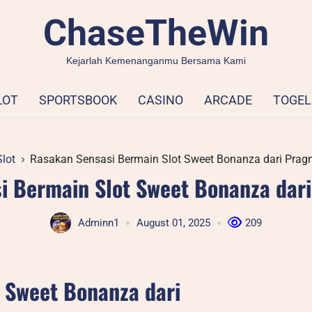
ChaseTheWin
Kejarlah Kemenanganmu Bersama Kami
LOT
SPORTSBOOK
CASINO
ARCADE
TOGEL
Slot
Rasakan Sensasi Bermain Slot Sweet Bonanza dari Prag
i Bermain Slot Sweet Bonanza dari
Adminn1
August 01, 2025
209
 Sweet Bonanza dari