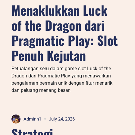
Menaklukkan Luck
of the Dragon dari
Pragmatic Play: Slot
Penuh Kejutan
Petualangan seru dalam game slot Luck of the
Dragon dari Pragmatic Play yang menawarkan
pengalaman bermain unik dengan fitur menarik
dan peluang menang besar.
Adminn1
July 24, 2026
Strategi