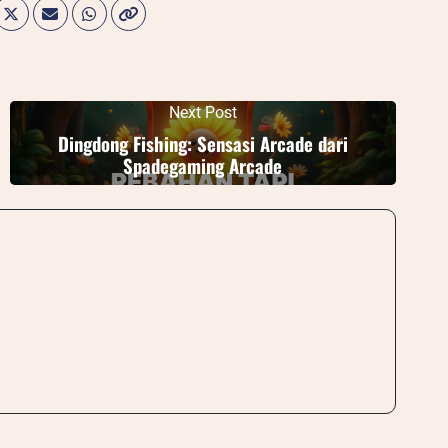
Next Post
Dingdong Fishing: Sensasi Arcade dari
Spadegaming Arcade