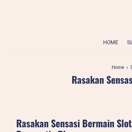
Skip
to
content
HOME
S
Home
Rasakan Sensas
Rasakan Sensasi Bermain Slot