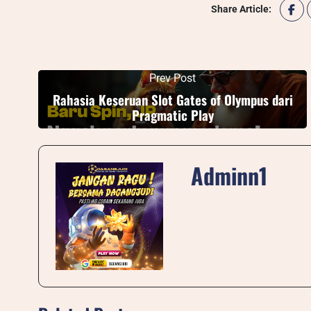
Share Article:
Prev Post
Rahasia Keseruan Slot Gates of Olympus dari
Pragmatic Play
Adminn1