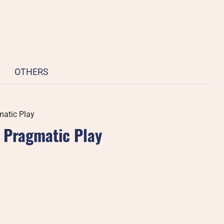
OTHERS
matic Play
 Pragmatic Play