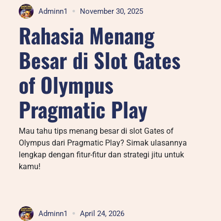
Adminn1
November 30, 2025
Rahasia Menang
Besar di Slot Gates
of Olympus
Pragmatic Play
Mau tahu tips menang besar di slot Gates of
Olympus dari Pragmatic Play? Simak ulasannya
lengkap dengan fitur-fitur dan strategi jitu untuk
kamu!
Adminn1
April 24, 2026