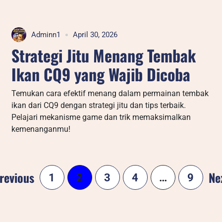
Adminn1
April 30, 2026
Strategi Jitu Menang Tembak
Ikan CQ9 yang Wajib Dicoba
Temukan cara efektif menang dalam permainan tembak
ikan dari CQ9 dengan strategi jitu dan tips terbaik.
Pelajari mekanisme game dan trik memaksimalkan
kemenanganmu!
revious
Ne
1
2
3
4
…
9