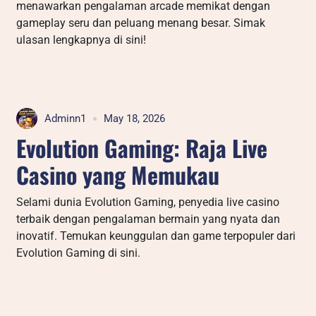
menawarkan pengalaman arcade memikat dengan
gameplay seru dan peluang menang besar. Simak
ulasan lengkapnya di sini!
Adminn1
May 18, 2026
Evolution Gaming: Raja Live
Casino yang Memukau
Selami dunia Evolution Gaming, penyedia live casino
terbaik dengan pengalaman bermain yang nyata dan
inovatif. Temukan keunggulan dan game terpopuler dari
Evolution Gaming di sini.