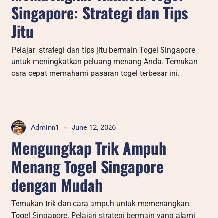
Singapore: Strategi dan Tips
Jitu
Pelajari strategi dan tips jitu bermain Togel Singapore
untuk meningkatkan peluang menang Anda. Temukan
cara cepat memahami pasaran togel terbesar ini.
Adminn1
June 12, 2026
Mengungkap Trik Ampuh
Menang Togel Singapore
dengan Mudah
Temukan trik dan cara ampuh untuk memenangkan
Togel Singapore. Pelajari strategi bermain yang alami