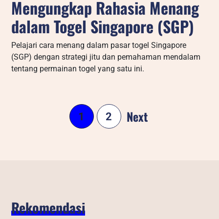
Mengungkap Rahasia Menang
dalam Togel Singapore (SGP)
Pelajari cara menang dalam pasar togel Singapore
(SGP) dengan strategi jitu dan pemahaman mendalam
tentang permainan togel yang satu ini.
Next
1
2
Rekomendasi