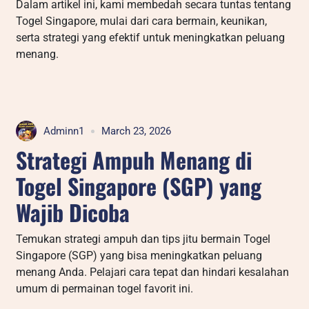
Dalam artikel ini, kami membedah secara tuntas tentang
Togel Singapore, mulai dari cara bermain, keunikan,
serta strategi yang efektif untuk meningkatkan peluang
menang.
Adminn1
March 23, 2026
Strategi Ampuh Menang di
Togel Singapore (SGP) yang
Wajib Dicoba
Temukan strategi ampuh dan tips jitu bermain Togel
Singapore (SGP) yang bisa meningkatkan peluang
menang Anda. Pelajari cara tepat dan hindari kesalahan
umum di permainan togel favorit ini.