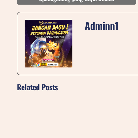
Adminn1
Related Posts