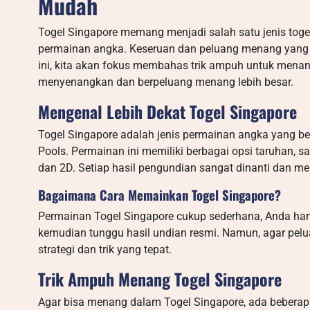
Mudah
Togel Singapore memang menjadi salah satu jenis toge
permainan angka. Keseruan dan peluang menang yang c
ini, kita akan fokus membahas trik ampuh untuk menan
menyenangkan dan berpeluang menang lebih besar.
Mengenal Lebih Dekat Togel Singapore
Togel Singapore adalah jenis permainan angka yang be
Pools. Permainan ini memiliki berbagai opsi taruhan, s
dan 2D. Setiap hasil pengundian sangat dinanti dan me
Bagaimana Cara Memainkan Togel Singapore?
Permainan Togel Singapore cukup sederhana, Anda hany
kemudian tunggu hasil undian resmi. Namun, agar pel
strategi dan trik yang tepat.
Trik Ampuh Menang Togel Singapore
Agar bisa menang dalam Togel Singapore, ada beberapa t