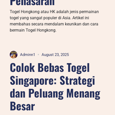
Penasaran
Togel Hongkong atau HK adalah jenis permainan
togel yang sangat populer di Asia. Artikel ini
membahas secara mendalam keunikan dan cara
bermain Togel Hongkong.
Adminn1
August 23, 2025
Colok Bebas Togel
Singapore: Strategi
dan Peluang Menang
Besar