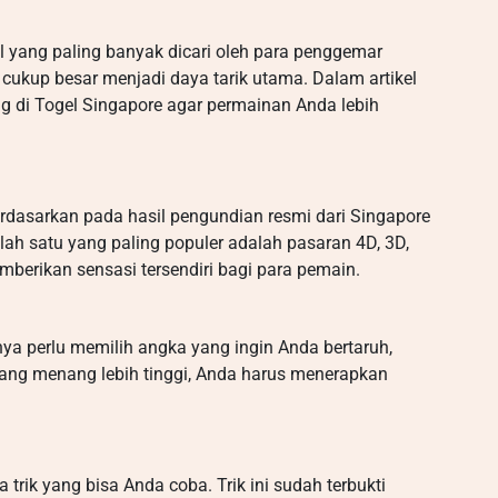
l yang paling banyak dicari oleh para penggemar
ukup besar menjadi daya tarik utama. Dalam artikel
g di Togel Singapore agar permainan Anda lebih
rdasarkan pada hasil pengundian resmi dari Singapore
alah satu yang paling populer adalah pasaran 4D, 3D,
mberikan sensasi tersendiri bagi para pemain.
a perlu memilih angka yang ingin Anda bertaruh,
uang menang lebih tinggi, Anda harus menerapkan
rik yang bisa Anda coba. Trik ini sudah terbukti