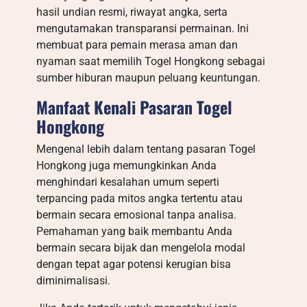
hasil undian resmi, riwayat angka, serta
mengutamakan transparansi permainan. Ini
membuat para pemain merasa aman dan
nyaman saat memilih Togel Hongkong sebagai
sumber hiburan maupun peluang keuntungan.
Manfaat Kenali Pasaran Togel
Hongkong
Mengenal lebih dalam tentang pasaran Togel
Hongkong juga memungkinkan Anda
menghindari kesalahan umum seperti
terpancing pada mitos angka tertentu atau
bermain secara emosional tanpa analisa.
Pemahaman yang baik membantu Anda
bermain secara bijak dan mengelola modal
dengan tepat agar potensi kerugian bisa
diminimalisasi.