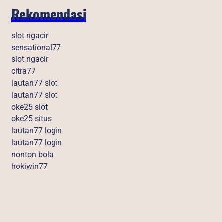
Rekomendasi
slot ngacir
sensational77
slot ngacir
citra77
lautan77 slot
lautan77 slot
oke25 slot
oke25 situs
lautan77 login
lautan77 login
nonton bola
hokiwin77