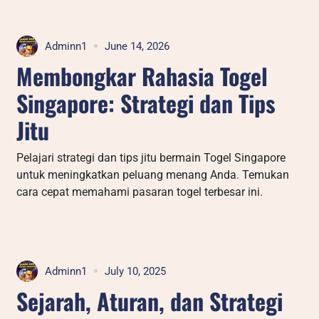
Adminn1
June 14, 2026
Membongkar Rahasia Togel
Singapore: Strategi dan Tips
Jitu
Pelajari strategi dan tips jitu bermain Togel Singapore
untuk meningkatkan peluang menang Anda. Temukan
cara cepat memahami pasaran togel terbesar ini.
Adminn1
July 10, 2025
Sejarah, Aturan, dan Strategi