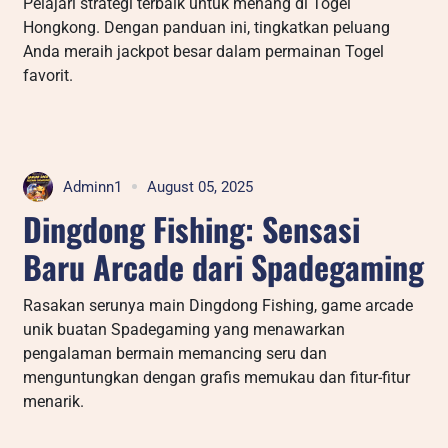
Pelajari strategi terbaik untuk menang di Togel
Hongkong. Dengan panduan ini, tingkatkan peluang
Anda meraih jackpot besar dalam permainan Togel
favorit.
Adminn1
August 05, 2025
Dingdong Fishing: Sensasi
Baru Arcade dari Spadegaming
Rasakan serunya main Dingdong Fishing, game arcade
unik buatan Spadegaming yang menawarkan
pengalaman bermain memancing seru dan
menguntungkan dengan grafis memukau dan fitur-fitur
menarik.