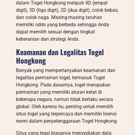
dalam Togel Hongkong meliputi 4D (empat
digit), 3D (tiga digit), 2D (dua digit), colok bebas,
dan colok naga. Masing-masing taruhan
memiliki odds yang berbeda sehingga Anda
dapat memilih sesuai dengan tingkat
keberanian dan strategi Anda.
Keamanan dan Legalitas Togel
Hongkong
Banyak yang mempertanyakan keamanan dan
legalitas permainan togel, termasuk Togel
Hongkong. Pada dasarnya, togel merupakan
permainan yang memiliki aturan ketat di
beberapa negara, namun tidak berlaku secara
global. Oleh karena itu, penting untuk memilih
situs togel yang terpercaya dan memiliki lisensi
resmi dalam penyelenggaraan Togel Hongkong.
Situs yang legal biasanya menyediakan data