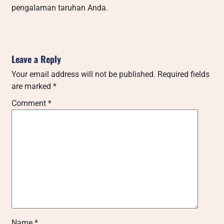
pengalaman taruhan Anda.
Leave a Reply
Your email address will not be published.
Required fields
are marked
*
Comment
*
Name
*