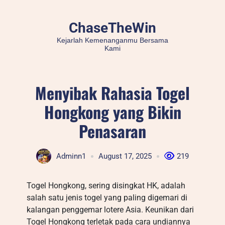
Skip
to
ChaseTheWin
content
Kejarlah Kemenanganmu Bersama
Kami
Menyibak Rahasia Togel
Hongkong yang Bikin
Penasaran
Adminn1
August 17, 2025
219
Togel Hongkong, sering disingkat HK, adalah
salah satu jenis togel yang paling digemari di
kalangan penggemar lotere Asia. Keunikan dari
Togel Hongkong terletak pada cara undiannya