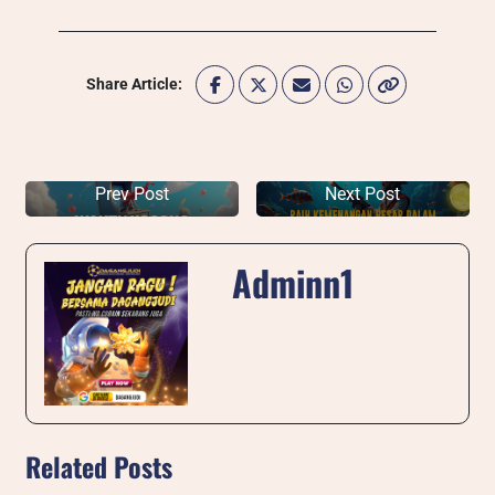
Share Article:
Prev Post
Next Post
Adminn1
Related Posts