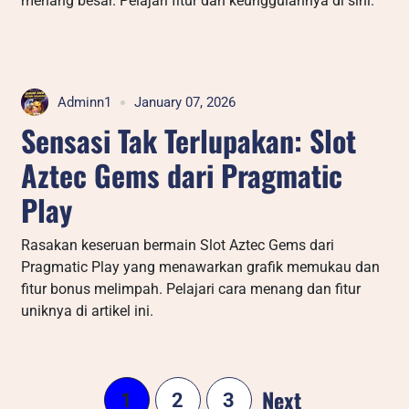
menang besar. Pelajari fitur dan keunggulannya di sini.
Adminn1
January 07, 2026
Sensasi Tak Terlupakan: Slot
Aztec Gems dari Pragmatic
Play
Rasakan keseruan bermain Slot Aztec Gems dari
Pragmatic Play yang menawarkan grafik memukau dan
fitur bonus melimpah. Pelajari cara menang dan fitur
uniknya di artikel ini.
Next
1
2
3