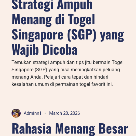
Strategi Ampuh
Menang di Togel
Singapore (SGP) yang
Wajib Dicoba
Temukan strategi ampuh dan tips jitu bermain Togel
Singapore (SGP) yang bisa meningkatkan peluang
menang Anda. Pelajari cara tepat dan hindari
kesalahan umum di permainan togel favorit ini.
Adminn1
March 20, 2026
Rahasia Menang Besar