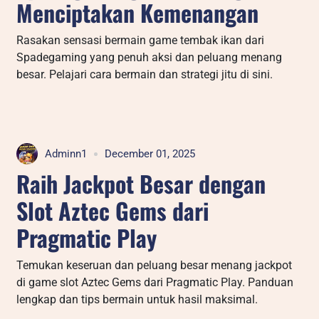
Menciptakan Kemenangan
Rasakan sensasi bermain game tembak ikan dari
Spadegaming yang penuh aksi dan peluang menang
besar. Pelajari cara bermain dan strategi jitu di sini.
Adminn1
December 01, 2025
Raih Jackpot Besar dengan
Slot Aztec Gems dari
Pragmatic Play
Temukan keseruan dan peluang besar menang jackpot
di game slot Aztec Gems dari Pragmatic Play. Panduan
lengkap dan tips bermain untuk hasil maksimal.