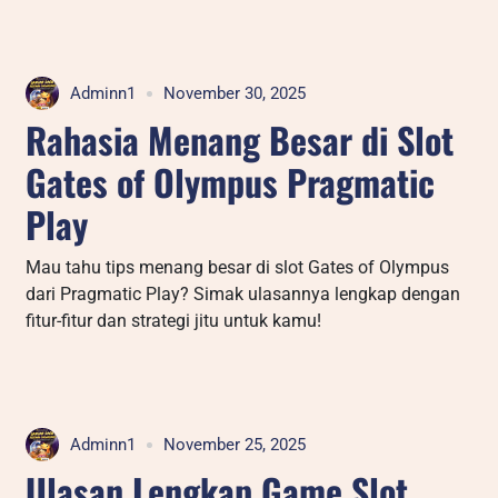
Adminn1
November 30, 2025
Rahasia Menang Besar di Slot
Gates of Olympus Pragmatic
Play
Mau tahu tips menang besar di slot Gates of Olympus
dari Pragmatic Play? Simak ulasannya lengkap dengan
fitur-fitur dan strategi jitu untuk kamu!
Adminn1
November 25, 2025
Ulasan Lengkap Game Slot