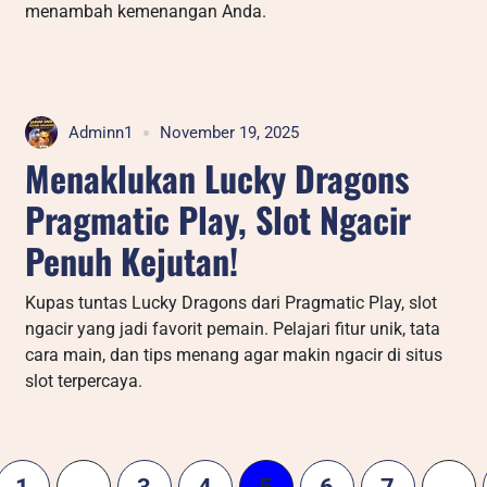
menambah kemenangan Anda.
Adminn1
November 19, 2025
Menaklukan Lucky Dragons
Pragmatic Play, Slot Ngacir
Penuh Kejutan!
Kupas tuntas Lucky Dragons dari Pragmatic Play, slot
ngacir yang jadi favorit pemain. Pelajari fitur unik, tata
cara main, dan tips menang agar makin ngacir di situs
slot terpercaya.