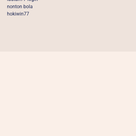
nonton bola
hokiwin77