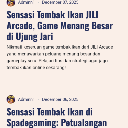
Adminn1
December 07, 2025
Sensasi Tembak Ikan JILI
Arcade, Game Menang Besar
di Ujung Jari
Nikmati keseruan game tembak ikan dari JILI Arcade
yang menawarkan peluang menang besar dan
gameplay seru. Pelajari tips dan strategi agar jago
tembak ikan online sekarang!
Adminn1
December 06, 2025
Sensasi Tembak Ikan di
Spadegaming: Petualangan