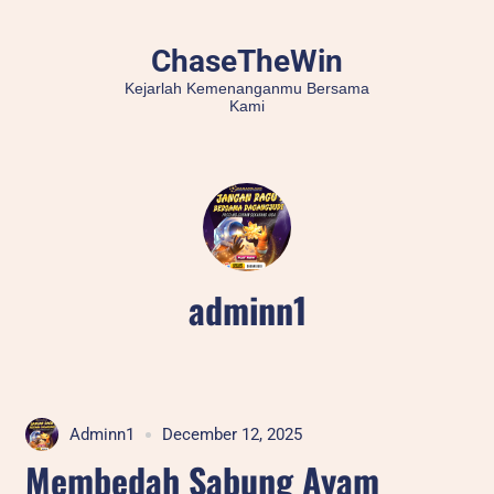
Skip
to
ChaseTheWin
content
Kejarlah Kemenanganmu Bersama
Kami
adminn1
Adminn1
December 12, 2025
Membedah Sabung Ayam