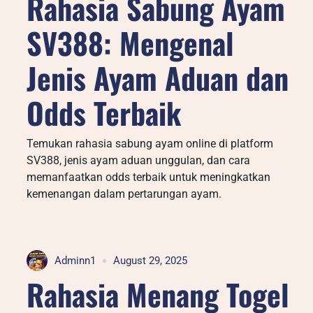
Rahasia Sabung Ayam
SV388: Mengenal
Jenis Ayam Aduan dan
Odds Terbaik
Temukan rahasia sabung ayam online di platform
SV388, jenis ayam aduan unggulan, dan cara
memanfaatkan odds terbaik untuk meningkatkan
kemenangan dalam pertarungan ayam.
Adminn1
August 29, 2025
Rahasia Menang Togel