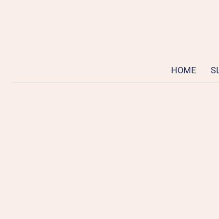
Skip
to
content
HOME
S