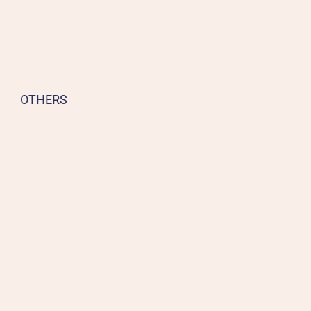
OTHERS