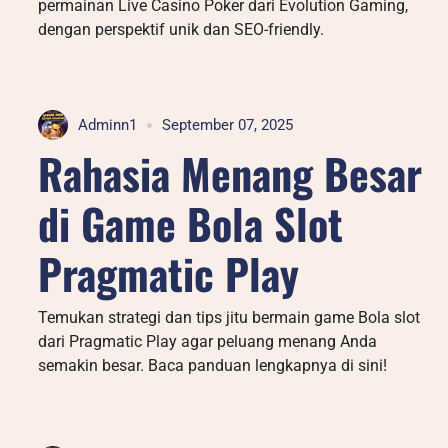
permainan Live Casino Poker dari Evolution Gaming,
dengan perspektif unik dan SEO-friendly.
Adminn1
September 07, 2025
Rahasia Menang Besar
di Game Bola Slot
Pragmatic Play
Temukan strategi dan tips jitu bermain game Bola slot
dari Pragmatic Play agar peluang menang Anda
semakin besar. Baca panduan lengkapnya di sini!