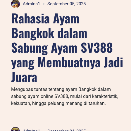
Adminn1
September 05, 2025
Rahasia Ayam
Bangkok dalam
Sabung Ayam SV388
yang Membuatnya Jadi
Juara
Mengupas tuntas tentang ayam Bangkok dalam
sabung ayam online SV388, mulai dari karakteristik,
kekuatan, hingga peluang menang di taruhan.