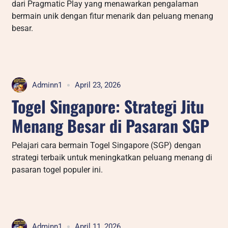
dari Pragmatic Play yang menawarkan pengalaman
bermain unik dengan fitur menarik dan peluang menang
besar.
Adminn1
April 23, 2026
Togel Singapore: Strategi Jitu
Menang Besar di Pasaran SGP
Pelajari cara bermain Togel Singapore (SGP) dengan
strategi terbaik untuk meningkatkan peluang menang di
pasaran togel populer ini.
Adminn1
April 11, 2026