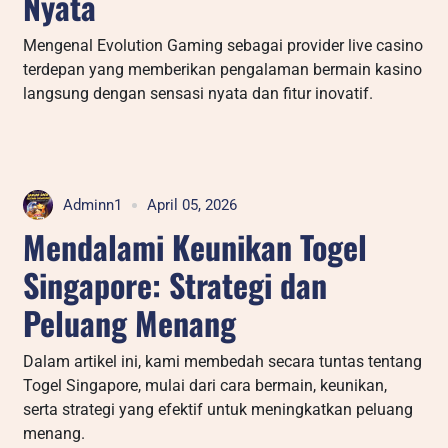
Nyata
Mengenal Evolution Gaming sebagai provider live casino
terdepan yang memberikan pengalaman bermain kasino
langsung dengan sensasi nyata dan fitur inovatif.
Adminn1
April 05, 2026
Mendalami Keunikan Togel
Singapore: Strategi dan
Peluang Menang
Dalam artikel ini, kami membedah secara tuntas tentang
Togel Singapore, mulai dari cara bermain, keunikan,
serta strategi yang efektif untuk meningkatkan peluang
menang.