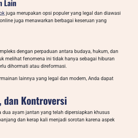
n Lain
ok
juga merupakan opsi populer yang legal dan diawasi
ot online juga menawarkan berbagai keseruan yang
ompleks dengan perpaduan antara budaya, hukum, dan
k melihat fenomena ini tidak hanya sebagai hiburan
lu dihormati atau direformasi.
rmainan lainnya yang legal dan modern, Anda dapat
, dan Kontroversi
a dua ayam jantan yang telah dipersiapkan khusus
g panjang dan kerap kali menjadi sorotan karena aspek