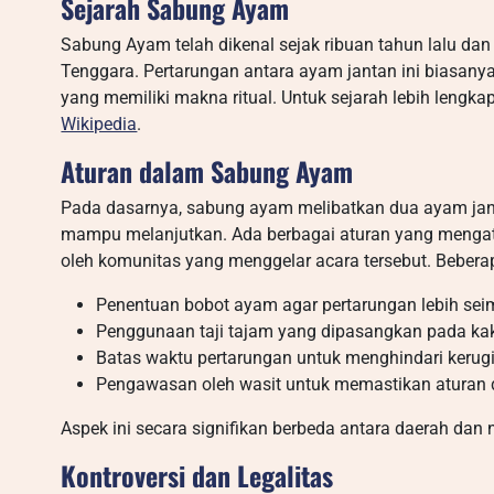
Sejarah Sabung Ayam
Sabung Ayam telah dikenal sejak ribuan tahun lalu dan 
Tenggara. Pertarungan antara ayam jantan ini biasanya
yang memiliki makna ritual. Untuk sejarah lebih lengka
Wikipedia
.
Aturan dalam Sabung Ayam
Pada dasarnya, sabung ayam melibatkan dua ayam jant
mampu melanjutkan. Ada berbagai aturan yang mengatu
oleh komunitas yang menggelar acara tersebut. Bebera
Penentuan bobot ayam agar pertarungan lebih se
Penggunaan taji tajam yang dipasangkan pada kak
Batas waktu pertarungan untuk menghindari kerug
Pengawasan oleh wasit untuk memastikan aturan d
Aspek ini secara signifikan berbeda antara daerah dan 
Kontroversi dan Legalitas