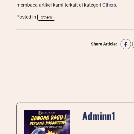
membaca artikel kami terkait di kategori
Others
.
Posted in
Others
Share Article:
Adminn1