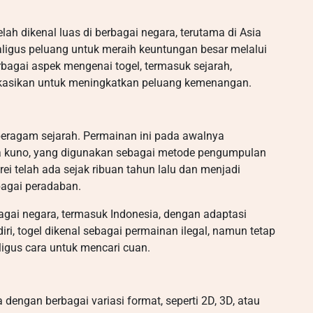
ah dikenal luas di berbagai negara, terutama di Asia
igus peluang untuk meraih keuntungan besar melalui
erbagai aspek mengenai togel, termasuk sejarah,
likasikan untuk meningkatkan peluang kemenangan.
 beragam sejarah. Permainan ini pada awalnya
ina kuno, yang digunakan sebagai metode pengumpulan
terei telah ada sejak ribuan tahun lalu dan menjadi
bagai peradaban.
agai negara, termasuk Indonesia, dengan adaptasi
iri, togel dikenal sebagai permainan ilegal, namun tetap
ligus cara untuk mencari cuan.
engan berbagai variasi format, seperti 2D, 3D, atau