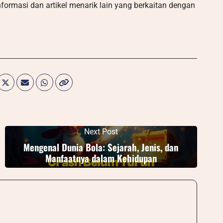
formasi dan artikel menarik lain yang berkaitan dengan
Next Post
Mengenal Dunia Bola: Sejarah, Jenis, dan
Manfaatnya dalam Kehidupan