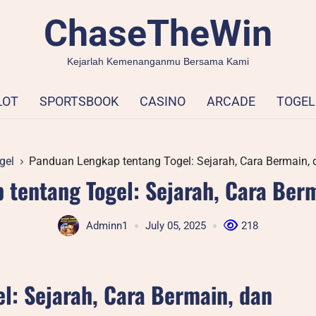
ChaseTheWin
Kejarlah Kemenanganmu Bersama Kami
LOT
SPORTSBOOK
CASINO
ARCADE
TOGEL
gel
Panduan Lengkap tentang Togel: Sejarah, Cara Bermain, 
tentang Togel: Sejarah, Cara Berm
Adminn1
July 05, 2025
218
l: Sejarah, Cara Bermain, dan