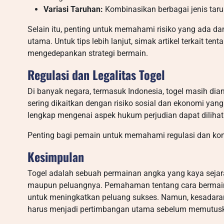
Variasi Taruhan:
Kombinasikan berbagai jenis ta
Selain itu, penting untuk memahami risiko yang ada d
utama. Untuk tips lebih lanjut, simak artikel terkait ten
mengedepankan strategi bermain.
Regulasi dan Legalitas Togel
Di banyak negara, termasuk Indonesia, togel masih diang
sering dikaitkan dengan risiko sosial dan ekonomi yang
lengkap mengenai aspek hukum perjudian dapat dilih
Penting bagi pemain untuk memahami regulasi dan kons
Kesimpulan
Togel adalah sebuah permainan angka yang kaya sejarah
maupun peluangnya. Pemahaman tentang cara bermain 
untuk meningkatkan peluang sukses. Namun, kesadaran
harus menjadi pertimbangan utama sebelum memutus