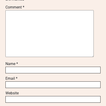
Comment
*
Name
*
Email
*
Website