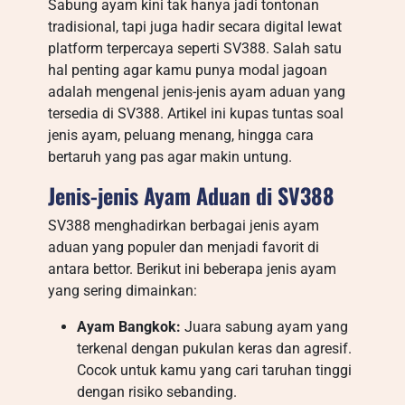
Sabung ayam kini tak hanya jadi tontonan
tradisional, tapi juga hadir secara digital lewat
platform terpercaya seperti SV388. Salah satu
hal penting agar kamu punya modal jagoan
adalah mengenal jenis-jenis ayam aduan yang
tersedia di SV388. Artikel ini kupas tuntas soal
jenis ayam, peluang menang, hingga cara
bertaruh yang pas agar makin untung.
Jenis-jenis Ayam Aduan di SV388
SV388 menghadirkan berbagai jenis ayam
aduan yang populer dan menjadi favorit di
antara bettor. Berikut ini beberapa jenis ayam
yang sering dimainkan:
Ayam Bangkok:
Juara sabung ayam yang
terkenal dengan pukulan keras dan agresif.
Cocok untuk kamu yang cari taruhan tinggi
dengan risiko sebanding.