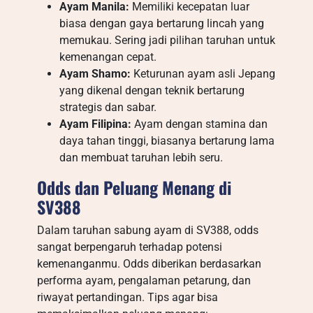
Ayam Manila:
Memiliki kecepatan luar
biasa dengan gaya bertarung lincah yang
memukau. Sering jadi pilihan taruhan untuk
kemenangan cepat.
Ayam Shamo:
Keturunan ayam asli Jepang
yang dikenal dengan teknik bertarung
strategis dan sabar.
Ayam Filipina:
Ayam dengan stamina dan
daya tahan tinggi, biasanya bertarung lama
dan membuat taruhan lebih seru.
Odds dan Peluang Menang di
SV388
Dalam taruhan sabung ayam di SV388, odds
sangat berpengaruh terhadap potensi
kemenanganmu. Odds diberikan berdasarkan
performa ayam, pengalaman petarung, dan
riwayat pertandingan. Tips agar bisa