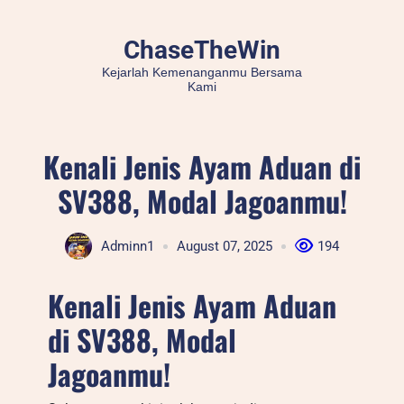
Skip
to
ChaseTheWin
content
Kejarlah Kemenanganmu Bersama
Kami
Kenali Jenis Ayam Aduan di
SV388, Modal Jagoanmu!
Adminn1
August 07, 2025
194
Kenali Jenis Ayam Aduan
di SV388, Modal
Jagoanmu!