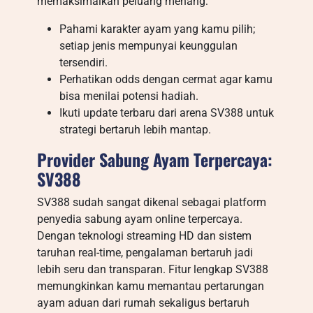
memaksimalkan peluang menang:
Pahami karakter ayam yang kamu pilih;
setiap jenis mempunyai keunggulan
tersendiri.
Perhatikan odds dengan cermat agar kamu
bisa menilai potensi hadiah.
Ikuti update terbaru dari arena SV388 untuk
strategi bertaruh lebih mantap.
Provider Sabung Ayam Terpercaya:
SV388
SV388 sudah sangat dikenal sebagai platform
penyedia sabung ayam online terpercaya.
Dengan teknologi streaming HD dan sistem
taruhan real-time, pengalaman bertaruh jadi
lebih seru dan transparan. Fitur lengkap SV388
memungkinkan kamu memantau pertarungan
ayam aduan dari rumah sekaligus bertaruh