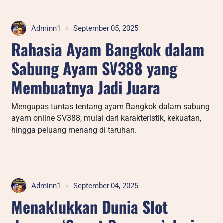
Adminn1
September 05, 2025
Rahasia Ayam Bangkok dalam
Sabung Ayam SV388 yang
Membuatnya Jadi Juara
Mengupas tuntas tentang ayam Bangkok dalam sabung
ayam online SV388, mulai dari karakteristik, kekuatan,
hingga peluang menang di taruhan.
Adminn1
September 04, 2025
Menaklukkan Dunia Slot